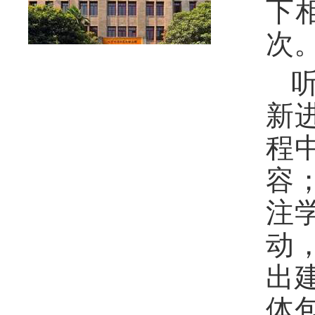
下
次
新
程
容
注
动
出
体