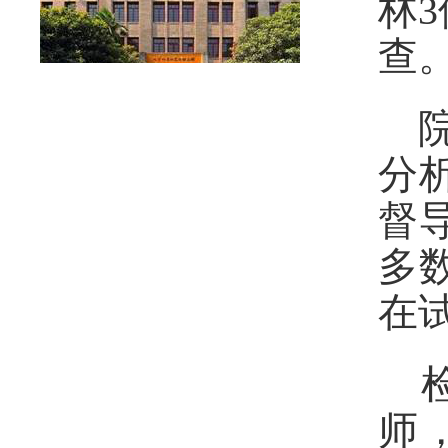
林
查
分
督
多
在
师