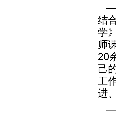
—
结
学
师
2
己
工
进
—