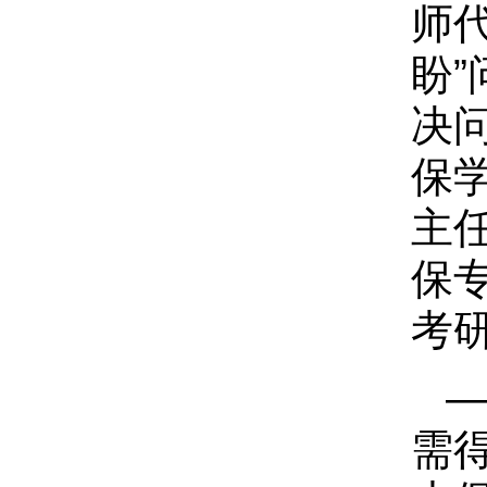
师
盼
决
保
主
保
考
需