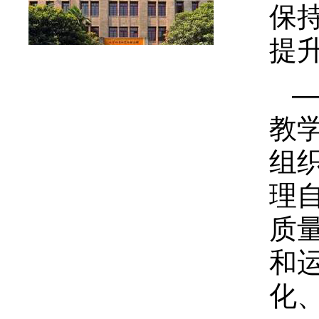
保
提
教
组
理
质
和
化