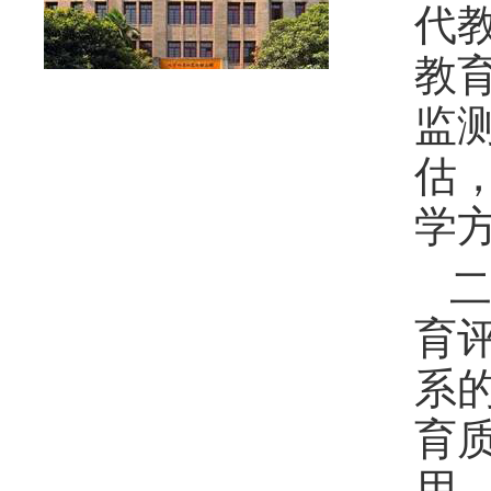
代
教
监
估
学
育
系
育
用