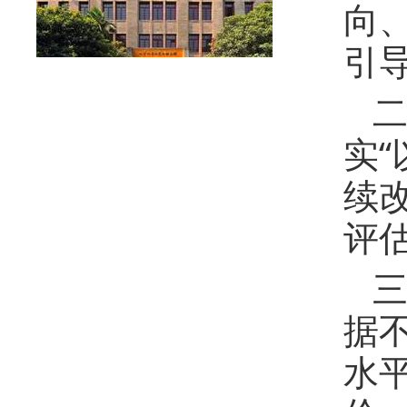
向
引
二
实
续
评
三
据
水