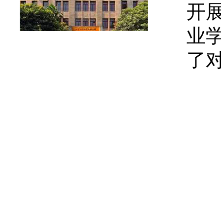
开
业
了