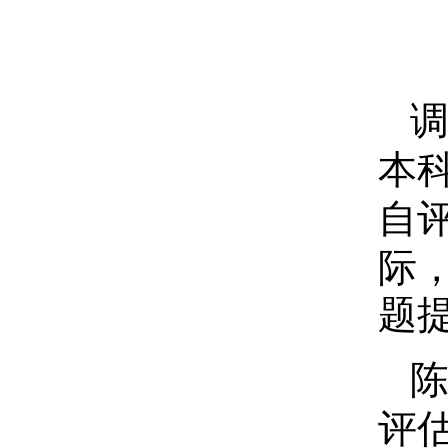
本
自
际
题
陈
评
估