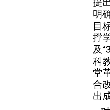
提
明
目
撑
及
科
堂
合
出